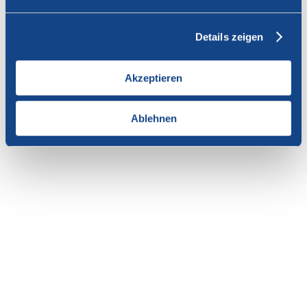
Vous n'avez pas l'autorisation de consulter cette page.
Details zeigen
En tant que membre de SWISSCOFEL, vous pouvez vous
connecter avec votre nom d'utilisateur et le mot de passe pour
accéder au contenu de cette page.
Akzeptieren
Si vous n'avez pas encore d'accès, vous pouvez demander par e-mail
votre login personnel au
secrétariat
.
Ablehnen