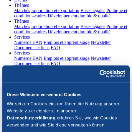
(current)
Thèmes
Marchés
Importation et exportation
Bases légales
Politique et
conditions-cadres
Développement durable & qualité
(current)
Thèmes
Marchés
Importation et exportation
Bases légales
Politique et
conditions-cadres
Développement durable & qualité
(current)
Services
Numéros EAN
Emplois et apprentissage
Newsletter
Documents et liens
FAQ
(current)
Services
Numéros EAN
Emplois et apprentissage
Newsletter
Documents et liens
FAQ
DE
|
FR
Contact
Diese Webseite verwendet Cookies
Connexion
Wir setzen Cookies ein, um Ihnen die Nutzung unserer
Website zu erleichtern. In unserer
Fermer la recherche
Datenschutzerklärung
erfahren Sie, wie wir Cookies
verwenden und wie Sie diese verwalten können.